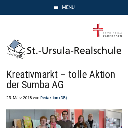
Zum
Zur
Zur
MENU
Inhalt
Seitenspalte
Fußzeile
springen
springen
springen
St.
Wissen,
Kreativmarkt – tolle Aktion
Kompetenz,
Ursula
Persönlichkeit,
der Sumba AG
Chancen
Realschule
25. März 2018
von
Redaktion (DB)
Attendorn