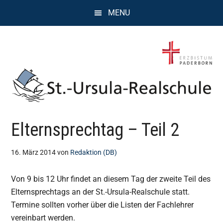
Zum
Zur
Zur
MENU
Inhalt
Seitenspalte
Fußzeile
springen
springen
springen
St.
Wissen,
Elternsprechtag – Teil 2
Kompetenz,
Ursula
Persönlichkeit,
Chancen
16. März 2014
von
Redaktion (DB)
Realschule
Von 9 bis 12 Uhr findet an diesem Tag der zweite Teil des
Attendorn
Elternsprechtags an der St.-Ursula-Realschule statt.
Termine sollten vorher über die Listen der Fachlehrer
vereinbart werden.