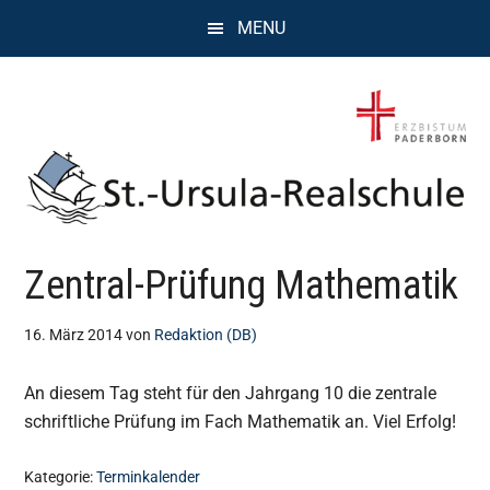
Zum
Zur
Zur
MENU
Inhalt
Seitenspalte
Fußzeile
springen
springen
springen
St.
Wissen,
Zentral-Prüfung Mathematik
Kompetenz,
Ursula
Persönlichkeit,
Chancen
16. März 2014
von
Redaktion (DB)
Realschule
An diesem Tag steht für den Jahrgang 10 die zentrale
Attendorn
schriftliche Prüfung im Fach Mathematik an. Viel Erfolg!
Kategorie:
Terminkalender