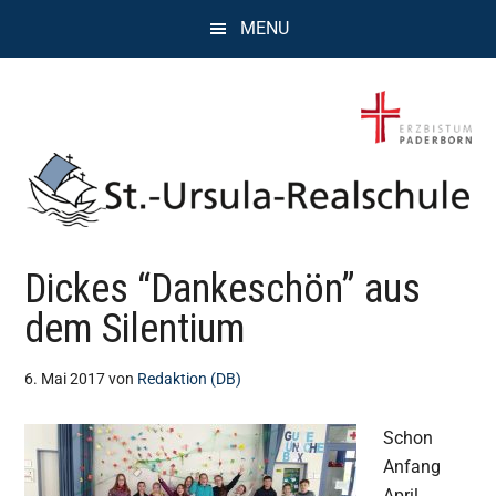
Zum
Zur
Zur
MENU
Inhalt
Seitenspalte
Fußzeile
springen
springen
springen
St.
Wissen,
Dickes “Dankeschön” aus
Kompetenz,
Ursula
Persönlichkeit,
dem Silentium
Chancen
Realschule
6. Mai 2017
von
Redaktion (DB)
Attendorn
Schon
Anfang
April