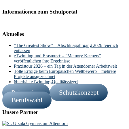
Informationen zum Schulportal
Aktuelles
“The Greatest Show” – Abschlussjahrgang 2026 feierlich
entlassen
eTwinning und Erasmus+ – “Memory Keepers”
veröffentlichen ihre Ergebnisse
Praxistour 2026 – ein Tag in der Attendorner Arbeitswelt
Tolle Erfolge beim Europäischen Wettbewerb – mehrere
Projekte ausgezeichnet
6b erhält eTwinning-Qualitätssiegel
Prävention
Schutzkonzept
Berufswahl
Unsere Partner