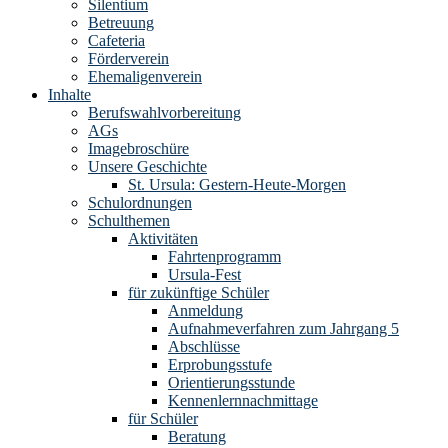
Silentium
Betreuung
Cafeteria
Förderverein
Ehemaligenverein
Inhalte
Berufswahlvorbereitung
AGs
Imagebroschüre
Unsere Geschichte
St. Ursula: Gestern-Heute-Morgen
Schulordnungen
Schulthemen
Aktivitäten
Fahrtenprogramm
Ursula-Fest
für zukünftige Schüler
Anmeldung
Aufnahmeverfahren zum Jahrgang 5
Abschlüsse
Erprobungsstufe
Orientierungsstunde
Kennenlernnachmittage
für Schüler
Beratung