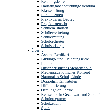
Beratungslehrer
Hausaufgabenbetreuung/Silentium
Klassenleitung
Lernen lernen
Praktikum im Betrieb
Projektunterricht
Schüleraustausch
Schülervertretung
Schülerzeitung
Schulorchester
Schulseelsorge
Über…
Asrama Berdikari
Bildungs- und Erziehungsziele
Leitbild
Unser christliches Menschenbild
Medienpädagogisches Konzept
Naturnahes Schulgelände
Doppeljahrgangsstufen
Differenzierung
Öffnung von Schule
Realschule in Gegenwart und Zukunft
Schulprogramm
Schulzeitung
Sport