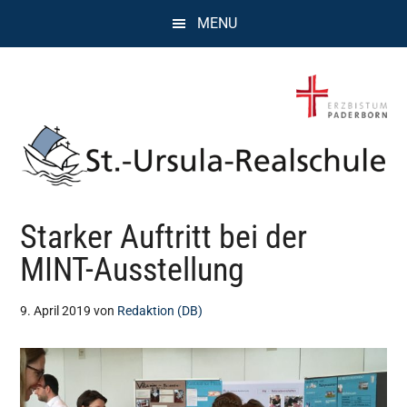
Zum
Zur
Zur
MENU
Inhalt
Seitenspalte
Fußzeile
springen
springen
springen
St.
Wissen,
Starker Auftritt bei der
Kompetenz,
Ursula
Persönlichkeit,
MINT-Ausstellung
Chancen
Realschule
9. April 2019
von
Redaktion (DB)
Attendorn