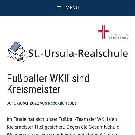
Zum
Zur
Zur
MENU
Inhalt
Seitenspalte
Fußzeile
springen
springen
springen
St.
Wissen,
Fußballer WKII sind
Kompetenz,
Ursula
Persönlichkeit,
Kreismeister
Chancen
Realschule
30. Oktober 2022
von
Redaktion (DB)
Attendorn
Im Finale hat sich unser Fußball-Team der WK II den
Kreismeister-Titel gesichert. Gegen die Gesamtschule
Wenden gab es einen verdienten und klaren 4:1-Sieg.