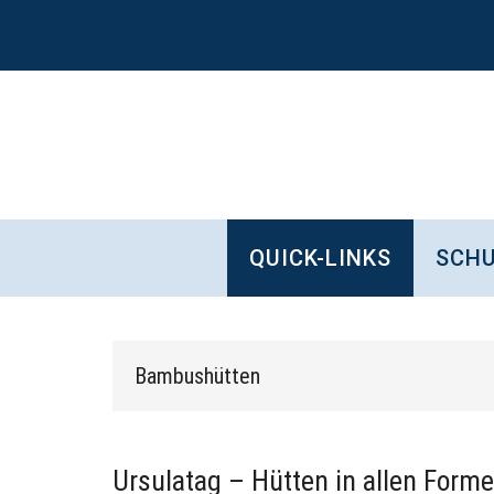
Zum
Skip
Zur
Zur
Inhalt
to
Seitenspalte
Fußzeile
springen
secondary
springen
springen
menu
QUICK-LINKS
SCHU
Bambushütten
Ursulatag – Hütten in allen Form