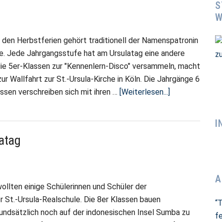
S
W
 den Herbstferien gehört traditionell der Namenspatronin
le. Jede Jahrgangsstufe hat am Ursulatag eine andere
ie 5er-Klassen zur "Kennenlern-Disco" versammeln, macht
ur Wallfahrt zur St.-Ursula-Kirche in Köln. Die Jahrgänge 6
ÜberUrsulatag
ssen verschreiben sich mit ihren …
[Weiterlesen...]
–
Hütten
I
in
atag
allen
Formen
und
A
Größen
ollten einige Schülerinnen und Schüler der
r St.-Ursula-Realschule. Die 8er Klassen bauen
“
undsätzlich noch auf der indonesischen Insel Sumba zu
fe