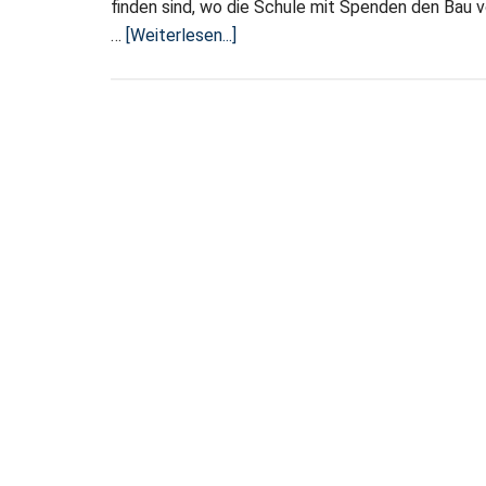
finden sind, wo die Schule mit Spenden den Bau v
ÜberKreative
…
[Weiterlesen...]
Konstruktionen
am
Ursulatag