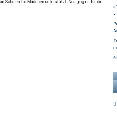
on Schulen für Mädchen unterstützt. Nun ging es für die
e
v
P
A
T
m
6
U