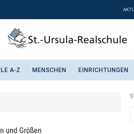
AKT
St.
Wissen,
Kompetenz,
Ursula
LE A-Z
MENSCHEN
EINRICHTUNGEN
Persönlichkeit,
Chancen
Realschule
Attendorn
S
S
S
d
...
en und Größen