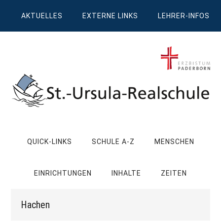
Zum
Skip
Zur
Zur
AKTUELLES
EXTERNE LINKS
LEHRER-INFOS
Inhalt
to
Seitenspalte
Fußzeile
springen
secondary
springen
springen
menu
St.
Wissen,
Kompetenz,
Ursula
QUICK-LINKS
SCHULE A-Z
MENSCHEN
Persönlichkeit,
Chancen
Realschule
EINRICHTUNGEN
INHALTE
ZEITEN
Attendorn
Hachen