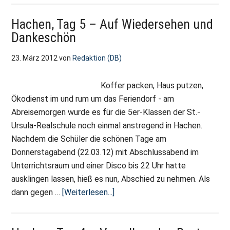
2
Hachen, Tag 5 – Auf Wiedersehen und
–
Dankeschön
Viel
Schnee,
23. März 2012
von
Redaktion (DB)
viel
Spaß
Koffer packen, Haus putzen,
Ökodienst im und rum um das Feriendorf - am
Abreisemorgen wurde es für die 5er-Klassen der St.-
Ursula-Realschule noch einmal anstregend in Hachen.
Nachdem die Schüler die schönen Tage am
Donnerstagabend (22.03.12) mit Abschlussabend im
Unterrichtsraum und einer Disco bis 22 Uhr hatte
ausklingen lassen, hieß es nun, Abschied zu nehmen. Als
ÜberHachen,
dann gegen …
[Weiterlesen...]
Tag
5