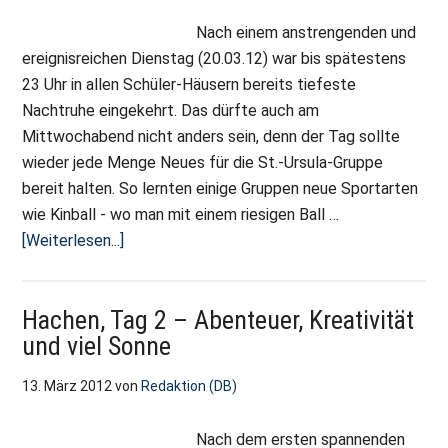
Beste
Nach einem anstrengenden und
ereignisreichen Dienstag (20.03.12) war bis spätestens
23 Uhr in allen Schüler-Häusern bereits tiefeste
Nachtruhe eingekehrt. Das dürfte auch am
Mittwochabend nicht anders sein, denn der Tag sollte
wieder jede Menge Neues für die St.-Ursula-Gruppe
bereit halten. So lernten einige Gruppen neue Sportarten
wie Kinball - wo man mit einem riesigen Ball …
ÜberHachen,
[Weiterlesen...]
Tag
3
Hachen, Tag 2 – Abenteuer, Kreativität
–
und viel Sonne
Neue
Spiele
13. März 2012
von
Redaktion (DB)
und
Dunkelheit
Nach dem ersten spannenden
entdecken