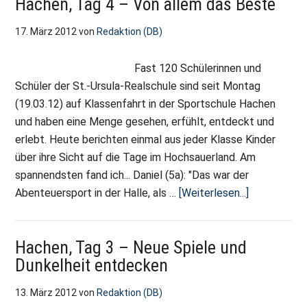
Hachen, Tag 4 – Von allem das Beste
–
Auf
17. März 2012
von
Redaktion (DB)
Wiedersehen
und
Fast 120 Schülerinnen und
Dankeschön
Schüler der St.-Ursula-Realschule sind seit Montag
(19.03.12) auf Klassenfahrt in der Sportschule Hachen
und haben eine Menge gesehen, erfühlt, entdeckt und
erlebt. Heute berichten einmal aus jeder Klasse Kinder
über ihre Sicht auf die Tage im Hochsauerland. Am
spannendsten fand ich... Daniel (5a): "Das war der
ÜberHachen
Abenteuersport in der Halle, als …
[Weiterlesen...]
Tag
4
Hachen, Tag 3 – Neue Spiele und
–
Dunkelheit entdecken
Von
allem
13. März 2012
von
Redaktion (DB)
das