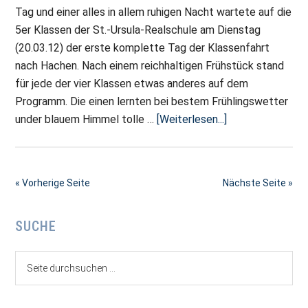
Tag und einer alles in allem ruhigen Nacht wartete auf die
5er Klassen der St.-Ursula-Realschule am Dienstag
(20.03.12) der erste komplette Tag der Klassenfahrt
nach Hachen. Nach einem reichhaltigen Frühstück stand
für jede der vier Klassen etwas anderes auf dem
Programm. Die einen lernten bei bestem Frühlingswetter
ÜberHachen,
under blauem Himmel tolle …
[Weiterlesen...]
Tag
2
–
« Vorherige Seite
Nächste Seite »
Abenteuer,
Kreativität
Seitenspalte
SUCHE
und
viel
Seite
Sonne
durchsuchen
...