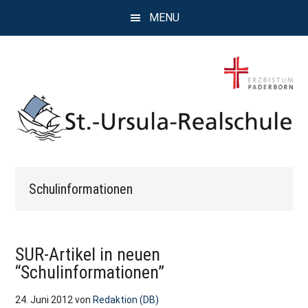
Zum
Zur
Zur
MENU
Inhalt
Seitenspalte
Fußzeile
springen
springen
springen
St.
Wissen,
Kompetenz,
Ursula
Schulinformationen
Persönlichkeit,
Chancen
Realschule
Attendorn
SUR-Artikel in neuen
“Schulinformationen”
24. Juni 2012
von
Redaktion (DB)