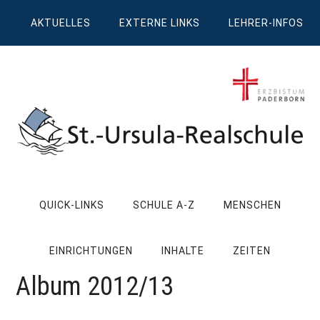
Zum
Skip
Zur
Zur
AKTUELLES
EXTERNE LINKS
LEHRER-INFOS
Inhalt
to
Seitenspalte
Fußzeile
springen
secondary
springen
springen
menu
St.
Wissen,
Kompetenz,
Ursula
QUICK-LINKS
SCHULE A-Z
MENSCHEN
Persönlichkeit,
Chancen
Realschule
EINRICHTUNGEN
INHALTE
ZEITEN
Attendorn
Album 2012/13