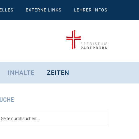
ELLES
EXTERNE LINKS
LEHRER-INFOS
INHALTE
ZEITEN
eitenspalte
UCHE
ite
urchsuchen