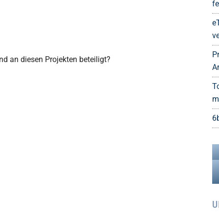
fe
e
ve
P
d an diesen Projekten beteiligt?
A
T
m
6
U