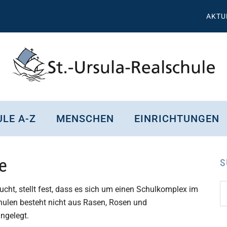
AKTU
St.
Wissen,
Kompetenz,
Ursula
LE A-Z
MENSCHEN
EINRICHTUNGEN
Persönlichkeit,
Chancen
Realschule
e
Attendorn
S
S
Se
cht, stellt fest, dass es sich um einen Schulkomplex im
d
hulen besteht nicht aus Rasen, Rosen und
...
ngelegt.