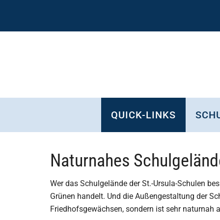
Zum
Skip
Zur
Zur
Inhalt
to
Seitenspalte
Fußzeile
springen
secondary
springen
springen
menu
QUICK-LINKS
SCHU
Naturnahes Schulgeländ
Wer das Schulgelände der St.-Ursula-Schulen besu
Grünen handelt. Und die Außengestaltung der Sc
Friedhofsgewächsen, sondern ist sehr naturnah a