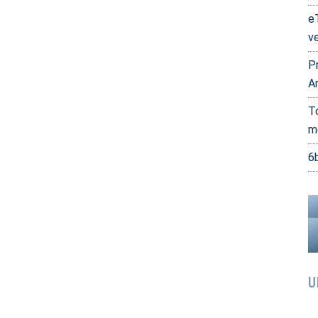
e
v
P
A
T
m
6
U