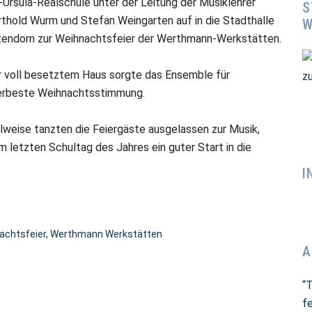
-Ursula-Realschule unter der Leitung der Musiklehrer
S
thold Wurm und Stefan Weingarten auf in die Stadthalle
W
tendorn zur Weihnachtsfeier der Werthmann-Werkstätten.
r voll besetztem Haus sorgte das Ensemble für
lerbeste Weihnachtsstimmung.
lweise tanzten die Feiergäste ausgelassen zur Musik,
am letzten Schultag des Jahres ein guter Start in die
I
achtsfeier
,
Werthmann Werkstätten
A
“
fe