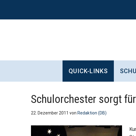
Zum
Skip
Zur
Zur
Inhalt
to
Seitenspalte
Fußzeile
springen
secondary
springen
springen
menu
QUICK-LINKS
SCHU
Schulorchester sorgt f
22. Dezember 2011
von
Redaktion (DB)
Ku