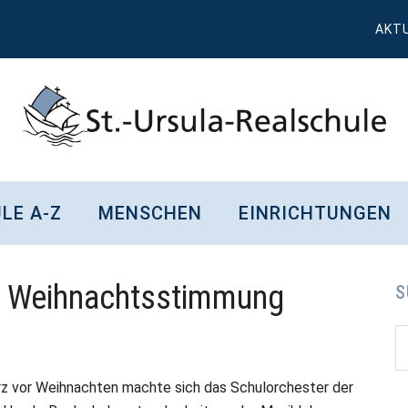
AKT
St.
Wissen,
Kompetenz,
Ursula
LE A-Z
MENSCHEN
EINRICHTUNGEN
Persönlichkeit,
Chancen
Realschule
ür Weihnachtsstimmung
Attendorn
S
S
S
d
...
rz vor Weihnachten machte sich das Schulorchester der