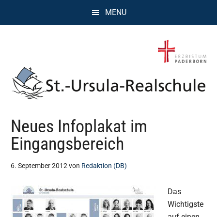
Zum
Zur
Zur
MENU
Inhalt
Seitenspalte
Fußzeile
springen
springen
springen
St.
Wissen,
Neues Infoplakat im
Kompetenz,
Ursula
Persönlichkeit,
Eingangsbereich
Chancen
Realschule
6. September 2012
von
Redaktion (DB)
Attendorn
Das
Wichtigste
auf einen