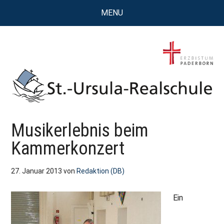
Zum
Zur
Zur
MENU
Inhalt
Seitenspalte
Fußzeile
springen
springen
springen
St.
Wissen,
Musikerlebnis beim
Kompetenz,
Ursula
Persönlichkeit,
Kammerkonzert
Chancen
Realschule
27. Januar 2013
von
Redaktion (DB)
Attendorn
Ein