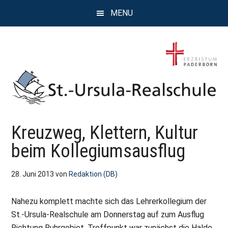
Zum
Zur
Zur
MENU
Inhalt
Seitenspalte
Fußzeile
springen
springen
springen
St.
Wissen,
Kreuzweg, Klettern, Kultur
Kompetenz,
Ursula
Persönlichkeit,
beim Kollegiumsausflug
Chancen
Realschule
28. Juni 2013
von
Redaktion (DB)
Attendorn
Nahezu komplett machte sich das Lehrerkollegium der
St.-Ursula-Realschule am Donnerstag auf zum Ausflug
Richtung Ruhrgebiet. Treffpunkt war zunächst die Halde