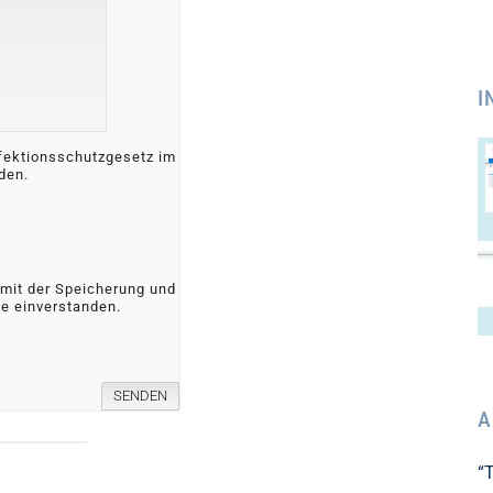
I
fektionsschutzgesetz im
den.
 mit der Speicherung und
te einverstanden.
A
“