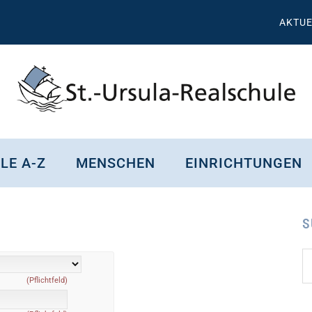
AKTUE
St.
Wissen,
Kompetenz,
Ursula
LE A-Z
MENSCHEN
EINRICHTUNGEN
Persönlichkeit,
Chancen
Realschule
Attendorn
S
S
Se
d
(Pflichtfeld)
...