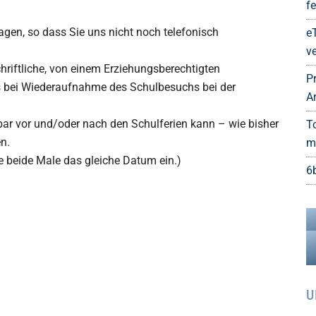
fe
gen, so dass Sie uns nicht noch telefonisch
e
ve
chriftliche, von einem Erziehungsberechtigten
P
s bei Wiederaufnahme des Schulbesuchs bei der
A
elbar vor und/oder nach den Schulferien kann – wie bisher
T
n.
m
te beide Male das gleiche Datum ein.)
6
U