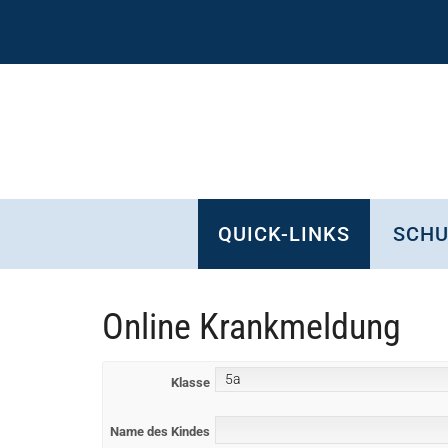
Zum
Skip
Zur
Zur
Inhalt
to
Seitenspalte
Fußzeile
springen
secondary
springen
springen
menu
QUICK-LINKS
SCHU
Online Krankmeldung
Klasse
Name des Kindes