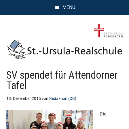
Zum
Zur
Zur
MENU
Inhalt
Seitenspalte
Fußzeile
springen
springen
springen
St.
Wissen,
SV spendet für Attendorner
Kompetenz,
Ursula
Persönlichkeit,
Tafel
Chancen
Realschule
13. Dezember 2015
von
Redaktion (DB)
Attendorn
Die