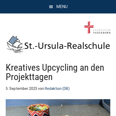
Zum
Zur
Zur
MENU
Inhalt
Seitenspalte
Fußzeile
springen
springen
springen
St.
Wissen,
Kreatives Upcycling an den
Kompetenz,
Ursula
Persönlichkeit,
Projekttagen
Chancen
Realschule
5. September 2025
von
Redaktion (DB)
Attendorn