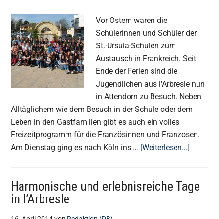
Vor Ostern waren die
Schülerinnen und Schüler der
St.-Ursula-Schulen zum
Austausch in Frankreich. Seit
Ende der Ferien sind die
Jugendlichen aus l'Arbresle nun
in Attendorn zu Besuch. Neben
Alltäglichem wie dem Besuch in der Schule oder dem
Leben in den Gastfamilien gibt es auch ein volles
Freizeitprogramm für die Französinnen und Franzosen.
ÜberAus
Am Dienstag ging es nach Köln ins …
[Weiterlesen...]
Gegenb
aus
Harmonische und erlebnisreiche Tage
Frankrei
16. April 2014
von
Redaktion (DB)