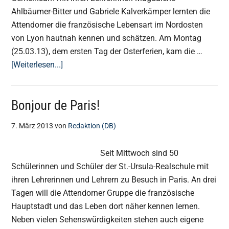
Ahlbäumer-Bitter und Gabriele Kalverkämper lernten die
Attendorner die französische Lebensart im Nordosten
von Lyon hautnah kennen und schätzen. Am Montag
(25.03.13), dem ersten Tag der Osterferien, kam die …
ÜberAustausch
[Weiterlesen...]
2013
–
Bonjour de Paris!
Lehrreiche
Tage
7. März 2013
von
Redaktion (DB)
in
L’Arbresle
Seit Mittwoch sind 50
Schülerinnen und Schüler der St.-Ursula-Realschule mit
ihren Lehrerinnen und Lehrern zu Besuch in Paris. An drei
Tagen will die Attendorner Gruppe die französische
Hauptstadt und das Leben dort näher kennen lernen.
Neben vielen Sehenswürdigkeiten stehen auch eigene