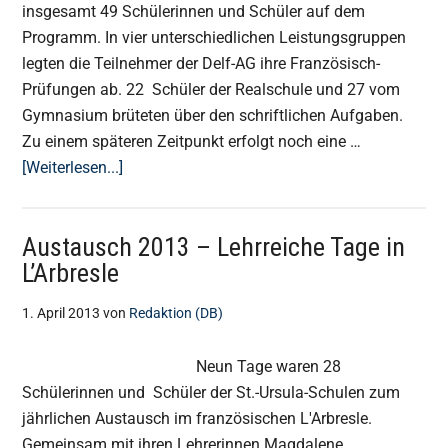
insgesamt 49 Schülerinnen und Schüler auf dem
Programm. In vier unterschiedlichen Leistungsgruppen
legten die Teilnehmer der Delf-AG ihre Französisch-
Prüfungen ab. 22 Schüler der Realschule und 27 vom
Gymnasium brüteten über den schriftlichen Aufgaben.
Zu einem späteren Zeitpunkt erfolgt noch eine …
ÜberGroßer
[Weiterlesen...]
Tag
für
Austausch 2013 – Lehrreiche Tage in
Delf-
L’Arbresle
Prüflinge
1. April 2013
von
Redaktion (DB)
Neun Tage waren 28
Schülerinnen und Schüler der St.-Ursula-Schulen zum
jährlichen Austausch im französischen L'Arbresle.
Gemeinsam mit ihren Lehrerinnen Magdalene