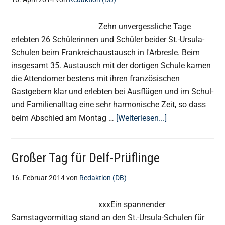
Zehn unvergessliche Tage
erlebten 26 Schülerinnen und Schüler beider St.-Ursula-
Schulen beim Frankreichaustausch in l'Arbresle‏. Beim
insgesamt 35. Austausch mit der dortigen Schule kamen
die Attendorner bestens mit ihren französischen
Gastgebern klar und erlebten bei Ausflügen und im Schul-
und Familienalltag eine sehr harmonische Zeit, so dass
ÜberHarmonisc
beim Abschied am Montag …
[Weiterlesen...]
und
erlebnisreiche
Großer Tag für Delf-Prüflinge
Tage
in
16. Februar 2014
von
Redaktion (DB)
xxxEin spannender
Samstagvormittag stand an den St.-Ursula-Schulen für