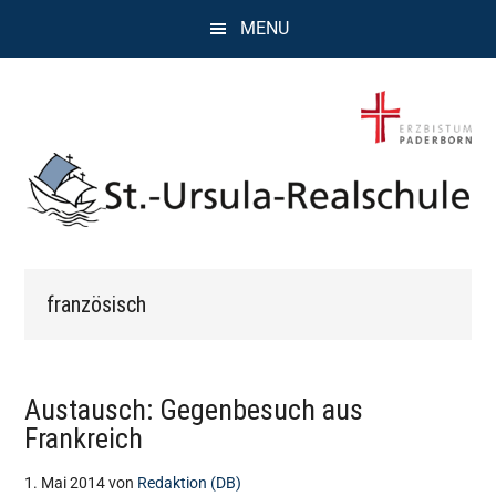
Zum
Zur
Zur
MENU
Inhalt
Seitenspalte
Fußzeile
springen
springen
springen
St.
Wissen,
Kompetenz,
Ursula
französisch
Persönlichkeit,
Chancen
Realschule
Attendorn
Austausch: Gegenbesuch aus
Frankreich
1. Mai 2014
von
Redaktion (DB)