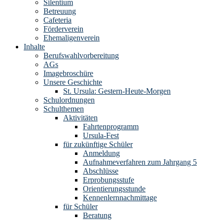
Silentium
Betreuung
Cafeteria
Förderverein
Ehemaligenverein
Inhalte
Berufswahlvorbereitung
AGs
Imagebroschüre
Unsere Geschichte
St. Ursula: Gestern-Heute-Morgen
Schulordnungen
Schulthemen
Aktivitäten
Fahrtenprogramm
Ursula-Fest
für zukünftige Schüler
Anmeldung
Aufnahmeverfahren zum Jahrgang 5
Abschlüsse
Erprobungsstufe
Orientierungsstunde
Kennenlernnachmittage
für Schüler
Beratung