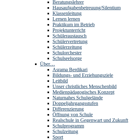
Beratungslehrer
Hausaufgabenbetreuung/Silentium
Klassenleitung
Lernen lernen
Praktikum im Betrieb
Projektunterricht
Schüleraustausch
Schülervertretung
Schülerzeitung
Schulorchester
Schulseelsorge
Über…
Asrama Berdikari
Bildungs- und Erziehungsziele
Leitbild
Unser christliches Menschenbild
Medienpädagogisches Konzept
Naturnahes Schulgelände
Doppeljahrgangsstufen
Differenzierung
Öffnung von Schule
Realschule in Gegenwart und Zukunft
Schulprogramm
Schulzeitung
Sport