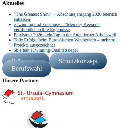
Aktuelles
“The Greatest Show” – Abschlussjahrgang 2026 feierlich
entlassen
eTwinning und Erasmus+ – “Memory Keepers”
veröffentlichen ihre Ergebnisse
Praxistour 2026 – ein Tag in der Attendorner Arbeitswelt
Tolle Erfolge beim Europäischen Wettbewerb – mehrere
Projekte ausgezeichnet
6b erhält eTwinning-Qualitätssiegel
Prävention
Schutzkonzept
Berufswahl
Unsere Partner
Footer