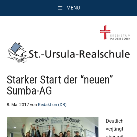
Zum
Zur
Zur
MENU
Inhalt
Seitenspalte
Fußzeile
springen
springen
springen
St.
Wissen,
Starker Start der “neuen”
Kompetenz,
Ursula
Persönlichkeit,
Sumba-AG
Chancen
Realschule
8. Mai 2017
von
Redaktion (DB)
Attendorn
Deutlich
verjüngt
aber mit