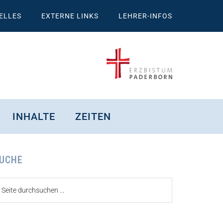
ELLES
EXTERNE LINKS
LEHRER-INFOS
INHALTE
ZEITEN
eitenspalte
UCHE
ite
urchsuchen