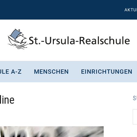
AKTU
St.
Wissen,
Kompetenz,
Ursula
LE A-Z
MENSCHEN
EINRICHTUNGEN
Persönlichkeit,
Chancen
Realschule
line
Attendorn
S
S
Se
d
...