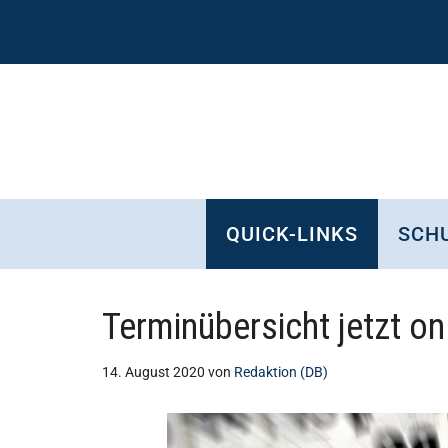
Zum
Skip
Zur
Zur
Inhalt
to
Seitenspalte
Fußzeile
springen
secondary
springen
springen
menu
QUICK-LINKS
SCHU
Terminübersicht jetzt on
14. August 2020
von
Redaktion (DB)