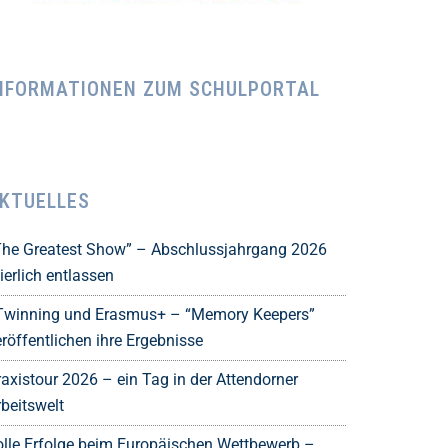
NFORMATIONEN ZUM SCHULPORTAL
KTUELLES
The Greatest Show” – Abschlussjahrgang 2026
ierlich entlassen
Twinning und Erasmus+ – “Memory Keepers”
röffentlichen ihre Ergebnisse
raxistour 2026 – ein Tag in der Attendorner
rbeitswelt
olle Erfolge beim Europäischen Wettbewerb –