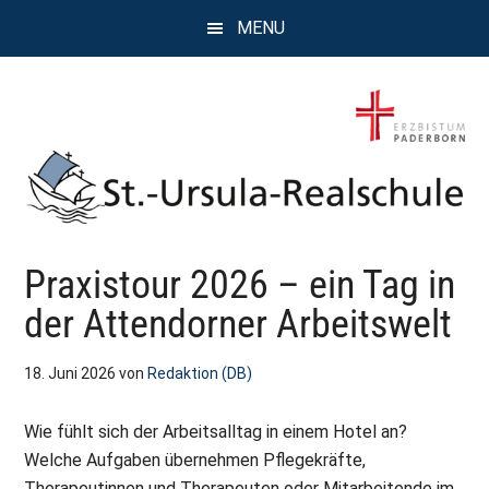
Zum
Zur
Zur
MENU
Inhalt
Seitenspalte
Fußzeile
springen
springen
springen
St.
Wissen,
Praxistour 2026 – ein Tag in
Kompetenz,
Ursula
Persönlichkeit,
der Attendorner Arbeitswelt
Chancen
Realschule
18. Juni 2026
von
Redaktion (DB)
Attendorn
Wie fühlt sich der Arbeitsalltag in einem Hotel an?
Welche Aufgaben übernehmen Pflegekräfte,
Therapeutinnen und Therapeuten oder Mitarbeitende im