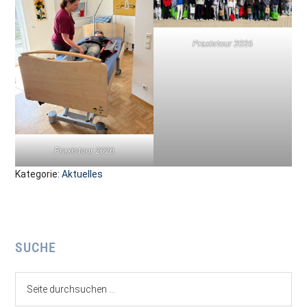
Praxistour 2026
Praxistour 2026
Kategorie:
Aktuelles
Seitenspalte
SUCHE
Seite
durchsuchen