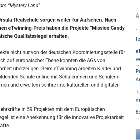
eam “Mystery Land”
A
Ursula-Realschule sorgen weiter für Aufsehen. Nach
en eTwinning-Preis haben die Projekte “Mission Candy
“
ische Qualitätssiegel erhalten.
fe
e
ekte nicht nur von der deutschen Koordinierungsstelle für
ve
ch auf europäischer Ebene konnten die AGs von
ktarbeit überzeugen. Beim eTwinning arbeiten Kinder und
P
ildenden Schule online mit Schülerinnen und Schülern
A
 und erweitern so ihre interkulturellen und digitalen
T
m
ehrkräfte in 59 Projekten mit dem Europäischen
6
gel ist eine Anerkennung für die innovative Projektarbeit
äfte.