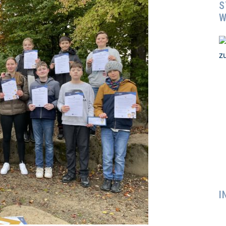
S
W
I