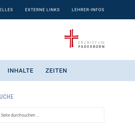
ELLES
EXTERNE LINKS
LEHRER-INFOS
INHALTE
ZEITEN
eitenspalte
UCHE
ite
urchsuchen