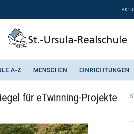
AKTU
St.
Wissen,
Kompetenz,
Ursula
LE A-Z
MENSCHEN
EINRICHTUNGEN
Persönlichkeit,
Chancen
Realschule
iegel für eTwinning-Projekte
Attendorn
S
S
Se
d
...