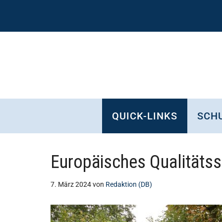
Zum
Skip
Zur
Zur
Inhalt
to
Seitenspalte
Fußzeile
springen
secondary
springen
springen
menu
QUICK-LINKS
SCHU
Europäisches Qualitätss
7. März 2024
von
Redaktion (DB)