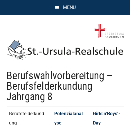
Zum
Zur
Zur
MENU
Inhalt
Seitenspalte
Fußzeile
springen
springen
springen
St.
Wissen,
Berufswahlvorbereitung –
Kompetenz,
Ursula
Persönlichkeit,
Berufsfelderkundung
Chancen
Realschule
Jahrgang 8
Attendorn
Berufsfelderkund
Potenzialanal
Girls’n’Boys’-
ung
yse
Day