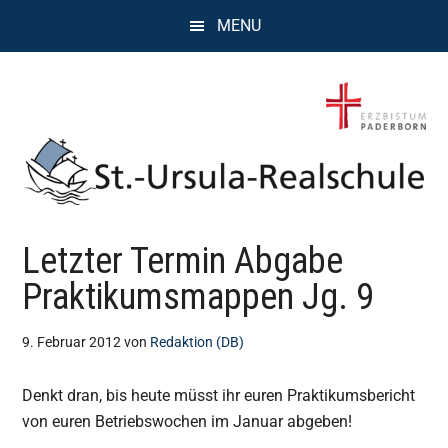
Zum
Zur
Zur
MENU
Inhalt
Seitenspalte
Fußzeile
springen
springen
springen
St.
Wissen,
Letzter Termin Abgabe
Kompetenz,
Ursula
Persönlichkeit,
Praktikumsmappen Jg. 9
Chancen
Realschule
9. Februar 2012
von
Redaktion (DB)
Attendorn
Denkt dran, bis heute müsst ihr euren Praktikumsbericht
von euren Betriebswochen im Januar abgeben!