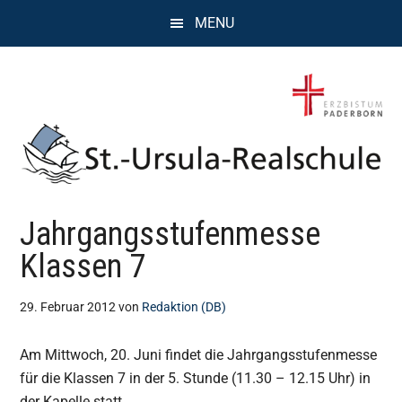
Zum
Zur
Zur
MENU
Inhalt
Seitenspalte
Fußzeile
springen
springen
springen
St.
Wissen,
Jahrgangsstufenmesse
Kompetenz,
Ursula
Persönlichkeit,
Klassen 7
Chancen
Realschule
29. Februar 2012
von
Redaktion (DB)
Attendorn
Am Mittwoch, 20. Juni findet die Jahrgangsstufenmesse
für die Klassen 7 in der 5. Stunde (11.30 – 12.15 Uhr) in
der Kapelle statt.