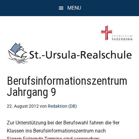
Zum
Zur
Zur
MENU
Inhalt
Seitenspalte
Fußzeile
springen
springen
springen
St.
Wissen,
Berufsinformationszentrum
Kompetenz,
Ursula
Persönlichkeit,
Jahrgang 9
Chancen
Realschule
22. August 2012
von
Redaktion (DB)
Attendorn
Zur Unterstützung bei der Berufswahl fahren die 9er
Klassen ins Berufsinformationszentrum nach
Siegen.Folgende Termine sind vorgesehen: