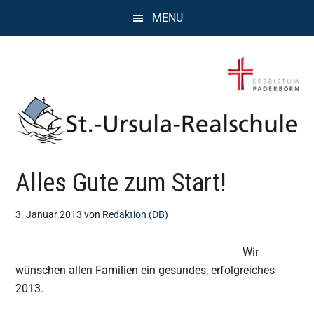
Zum
Zur
Zur
MENU
Inhalt
Seitenspalte
Fußzeile
springen
springen
springen
St.
Wissen,
Alles Gute zum Start!
Kompetenz,
Ursula
Persönlichkeit,
Chancen
3. Januar 2013
von
Redaktion (DB)
Realschule
Wir
Attendorn
wünschen allen Familien ein gesundes, erfolgreiches
2013.