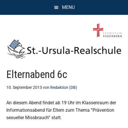
Zum
Zur
Zur
MENU
Inhalt
Seitenspalte
Fußzeile
springen
springen
springen
St.
Wissen,
Elternabend 6c
Kompetenz,
Ursula
Persönlichkeit,
Chancen
10. September 2013
von
Redaktion (DB)
Realschule
An diesem Abend findet ab 19 Uhr im Klassenraum der
Attendorn
Informationsabend für Eltern zum Thema “Prävention
sexueller Missbrauch” statt.