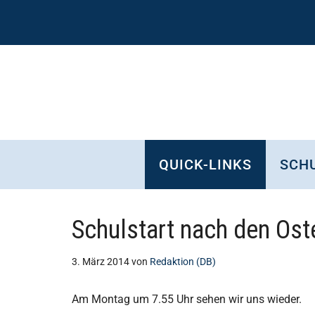
Zum
Skip
Zur
Zur
Inhalt
to
Seitenspalte
Fußzeile
springen
secondary
springen
springen
menu
QUICK-LINKS
SCHU
Schulstart nach den Ost
3. März 2014
von
Redaktion (DB)
Am Montag um 7.55 Uhr sehen wir uns wieder.