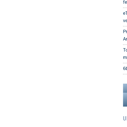
fe
e
ve
P
A
T
m
6
U