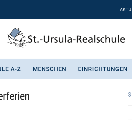
AKTU
St.
Wissen,
Kompetenz,
Ursula
LE A-Z
MENSCHEN
EINRICHTUNGEN
Persönlichkeit,
Chancen
Realschule
erferien
Attendorn
S
S
Se
d
...