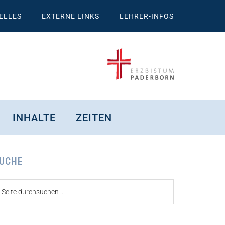
ELLES
EXTERNE LINKS
LEHRER-INFOS
INHALTE
ZEITEN
eitenspalte
UCHE
ite
urchsuchen