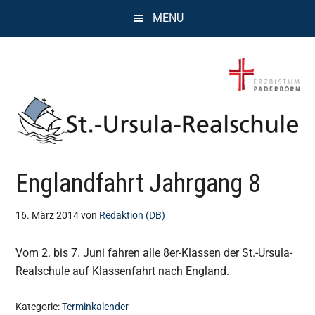
Zum
Zur
Zur
MENU
Inhalt
Seitenspalte
Fußzeile
springen
springen
springen
St.
Wissen,
Englandfahrt Jahrgang 8
Kompetenz,
Ursula
Persönlichkeit,
Chancen
16. März 2014
von
Redaktion (DB)
Realschule
Vom 2. bis 7. Juni fahren alle 8er-Klassen der St.-Ursula-
Attendorn
Realschule auf Klassenfahrt nach England.
Kategorie:
Terminkalender