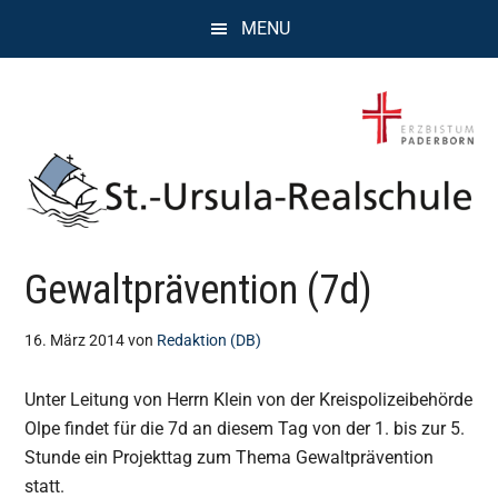
Zum
Zur
Zur
MENU
Inhalt
Seitenspalte
Fußzeile
springen
springen
springen
St.
Wissen,
Gewaltprävention (7d)
Kompetenz,
Ursula
Persönlichkeit,
Chancen
16. März 2014
von
Redaktion (DB)
Realschule
Unter Leitung von Herrn Klein von der Kreispolizeibehörde
Attendorn
Olpe findet für die 7d an diesem Tag von der 1. bis zur 5.
Stunde ein Projekttag zum Thema Gewaltprävention
statt.