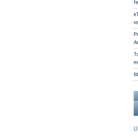
fe
e
ve
P
A
T
m
6
U