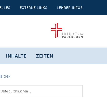
ELLES
EXTERNE LINKS
LEHRER-INFOS
INHALTE
ZEITEN
eitenspalte
UCHE
ite
urchsuchen