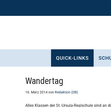
Zum
Skip
Zur
Zur
Inhalt
to
Seitenspalte
Fußzeile
springen
secondary
springen
springen
menu
QUICK-LINKS
SCHU
Wandertag
16. März 2014
von
Redaktion (DB)
Alles Klassen der St.-Ursula-Realschule sind a