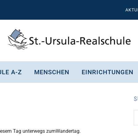
AKTU
St.
Wissen,
Kompetenz,
Ursula
LE A-Z
MENSCHEN
EINRICHTUNGEN
Persönlichkeit,
Chancen
Realschule
Attendorn
S
S
Se
d
...
n diesem Tag unterwegs zumWandertag.