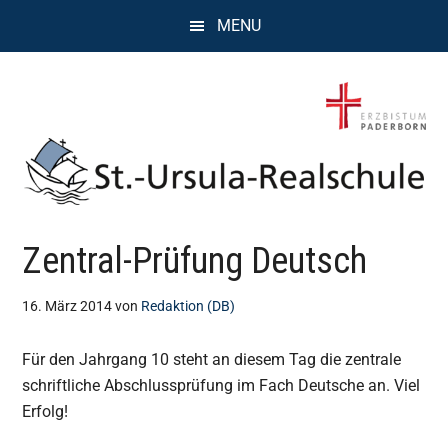
Zum
Zur
Zur
MENU
Inhalt
Seitenspalte
Fußzeile
springen
springen
springen
St.
Wissen,
Zentral-Prüfung Deutsch
Kompetenz,
Ursula
Persönlichkeit,
Chancen
16. März 2014
von
Redaktion (DB)
Realschule
Für den Jahrgang 10 steht an diesem Tag die zentrale
Attendorn
schriftliche Abschlussprüfung im Fach Deutsche an. Viel
Erfolg!