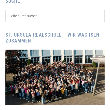
Seitenspalte
SUCHE
Seite
durchsuchen
...
ST.-URSULA-REALSCHULE – WIR WACHSEN
ZUSAMMEN