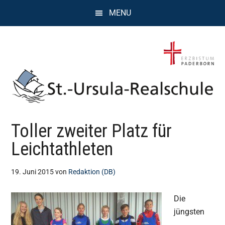
Zum
Zur
Zur
MENU
Inhalt
Seitenspalte
Fußzeile
springen
springen
springen
St.
Wissen,
Toller zweiter Platz für
Kompetenz,
Ursula
Persönlichkeit,
Leichtathleten
Chancen
Realschule
19. Juni 2015
von
Redaktion (DB)
Attendorn
Die
jüngsten