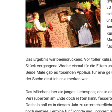
ge
30 
sic
unt
Ann
Ku
Mar
“Jo
Das Ergebnis war beeindruckend. Vor toller Kulis
Stück vergangene Woche einmal für die Eltern und
Beide Male gab es tosenden Applaus für eine gel
der Sache deutlich anzumerken war.
Das Märchen über ein junges Liebespaar, das in d
Verzauberten am Ende doch retten kann, fesselte
Deshalb soll es in diesem Jahr zu unterschiedlic
noch weitere Termine für “Jorinde und Joringel” 