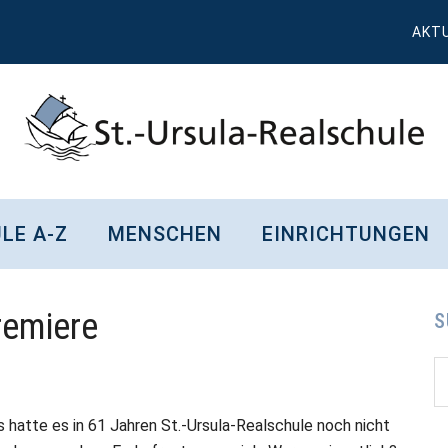
AKT
St.
Wissen,
Kompetenz,
Ursula
LE A-Z
MENSCHEN
EINRICHTUNGEN
Persönlichkeit,
Chancen
Realschule
remiere
Attendorn
S
S
S
d
...
 hatte es in 61 Jahren St.-Ursula-Realschule noch nicht