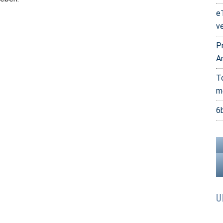
e
v
P
A
T
m
6
U