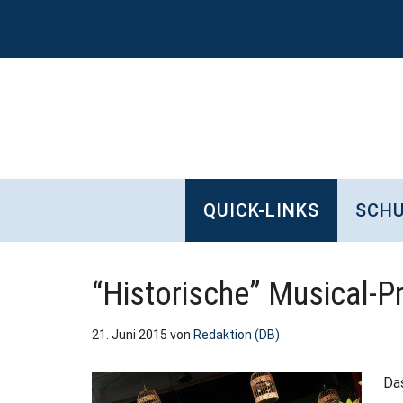
Zum
Skip
Zur
Zur
Inhalt
to
Seitenspalte
Fußzeile
springen
secondary
springen
springen
menu
QUICK-LINKS
SCHU
“Historische” Musical-P
21. Juni 2015
von
Redaktion (DB)
Das