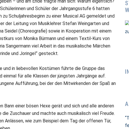
geben – und am Ende fragte man sich: Warum eigentlich?
S
Schülerinnen und Schüler der Jahrgangsstufe 6 hatten
W
h zu Schuljahresbeginn zu einer Musical AG gemeldet und
er der Leitung von Musiklehrer Stefan Weingarten und
a Seidel (Choreografie) sowie in Kooperation mit einem
nstkurs von Monika Bürmann und einem Textil-Kurs von
ia Sangermann viel Arbeit in das musikalische Märchen
rinde und Joringel” gesteckt.
se und in liebevollen Kostümen führte die Gruppe das
I
 einmal für alle Klassen der jüngsten Jahrgänge auf.
ungene Aufführung, bei der den Mitwirkenden der Spaß an
A
en Bann einer bösen Hexe gerät und sich und alle anderen
 die Zuschauer und machte auch musikalisch viel Freude.
“
hen Anlässen, wie zum Beispiel dem Tag der offenen Tür,
fe
geben.