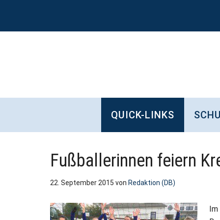
Zum
Skip
Zur
Zur
Inhalt
to
Seitenspalte
Fußzeile
springen
secondary
springen
springen
menu
QUICK-LINKS
SCHU
Fußballerinnen feiern Kr
22. September 2015
von
Redaktion (DB)
Im 