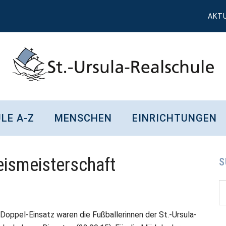
AKT
St.
Wissen,
Kompetenz,
Ursula
LE A-Z
MENSCHEN
EINRICHTUNGEN
Persönlichkeit,
Chancen
Realschule
eismeisterschaft
Attendorn
S
S
S
d
...
Doppel-Einsatz waren die Fußballerinnen der St.-Ursula-