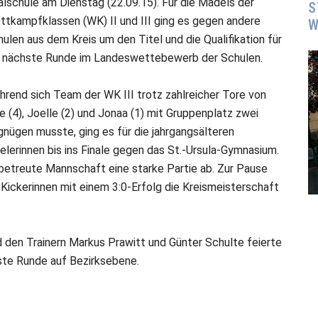
lschule am Dienstag (22.09.15). Für die Mädels der
S
ttkampfklassen (WK) II und III ging es gegen andere
W
ulen aus dem Kreis um den Titel und die Qualifikation für
e nächste Runde im Landeswettebewerb der Schulen.
rend sich Team der WK III trotz zahlreicher Tore von
e (4), Joelle (2) und Jonaa (1) mit Gruppenplatz zwei
nügen musste, ging es für die jahrgangsälteren
elerinnen bis ins Finale gegen das St.-Ursula-Gymnasium.
 betreute Mannschaft eine starke Partie ab. Zur Pause
Kickerinnen mit einem 3:0-Erfolg die Kreismeisterschaft
en Trainern Markus Prawitt und Günter Schulte feierte
hste Runde auf Bezirksebene.