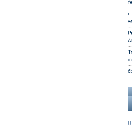
fe
e
v
P
A
T
m
6
U