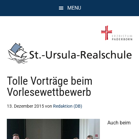
Zum
Zur
Zur
MENU
Inhalt
Seitenspalte
Fußzeile
springen
springen
springen
St.
Wissen,
Tolle Vorträge beim
Kompetenz,
Ursula
Persönlichkeit,
Vorlesewettbewerb
Chancen
Realschule
13. Dezember 2015
von
Redaktion (DB)
Attendorn
Auch beim