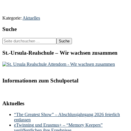
Kategorie:
Aktuelles
Seitenspalte
Suche
Seite
durchsuchen
...
St.-Ursula-Realschule – Wir wachsen zusammen
Informationen zum Schulportal
Aktuelles
“The Greatest Show” – Abschlussjahrgang 2026 feierlich
entlassen
eTwinning und Erasmus+ – “Memory Keepers”
veröffentlichen ihre Ergebnisse