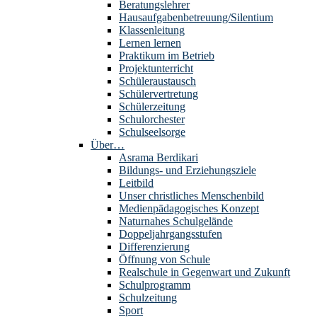
Beratungslehrer
Hausaufgabenbetreuung/Silentium
Klassenleitung
Lernen lernen
Praktikum im Betrieb
Projektunterricht
Schüleraustausch
Schülervertretung
Schülerzeitung
Schulorchester
Schulseelsorge
Über…
Asrama Berdikari
Bildungs- und Erziehungsziele
Leitbild
Unser christliches Menschenbild
Medienpädagogisches Konzept
Naturnahes Schulgelände
Doppeljahrgangsstufen
Differenzierung
Öffnung von Schule
Realschule in Gegenwart und Zukunft
Schulprogramm
Schulzeitung
Sport