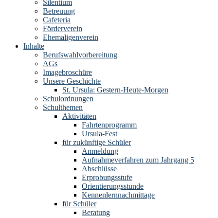
Silentium
Betreuung
Cafeteria
Förderverein
Ehemaligenverein
Inhalte
Berufswahlvorbereitung
AGs
Imagebroschüre
Unsere Geschichte
St. Ursula: Gestern-Heute-Morgen
Schulordnungen
Schulthemen
Aktivitäten
Fahrtenprogramm
Ursula-Fest
für zukünftige Schüler
Anmeldung
Aufnahmeverfahren zum Jahrgang 5
Abschlüsse
Erprobungsstufe
Orientierungsstunde
Kennenlernnachmittage
für Schüler
Beratung