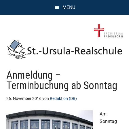
Zum
Zur
Zur
MENU
Inhalt
Seitenspalte
Fußzeile
springen
springen
springen
St.
Wissen,
Anmeldung –
Kompetenz,
Ursula
Persönlichkeit,
Terminbuchung ab Sonntag
Chancen
Realschule
26. November 2016
von
Redaktion (DB)
Attendorn
Am
Sonntag