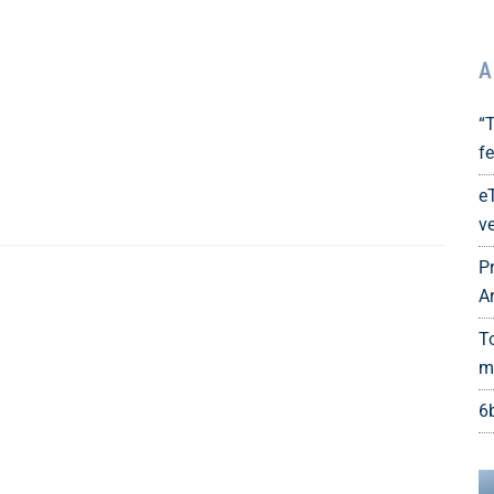
A
“
fe
e
ve
P
A
T
m
6