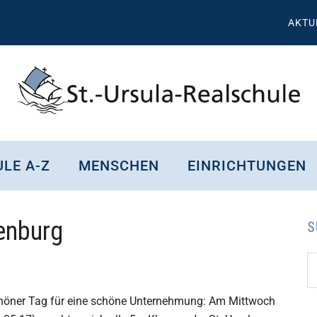
AKTU
St.
Wissen,
Kompetenz,
Ursula
LE A-Z
MENSCHEN
EINRICHTUNGEN
Persönlichkeit,
Chancen
Realschule
enburg
Attendorn
S
S
Se
d
...
höner Tag für eine schöne Unternehmung: Am Mittwoch