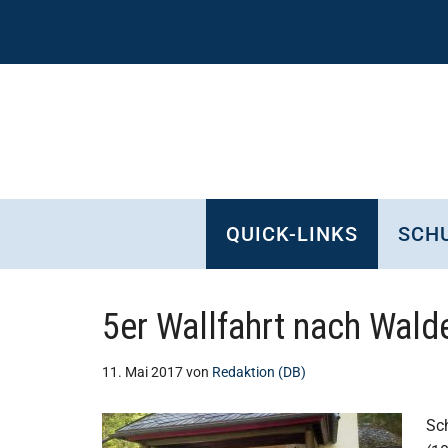
Zum
Skip
Zur
Zur
Inhalt
to
Seitenspalte
Fußzeile
springen
secondary
springen
springen
menu
QUICK-LINKS
SCHU
5er Wallfahrt nach Wald
11. Mai 2017
von
Redaktion (DB)
Sc