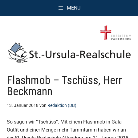
Zum
Zur
Zur
MENU
Inhalt
Seitenspalte
Fußzeile
springen
springen
springen
St.
Wissen,
Flashmob – Tschüss, Herr
Kompetenz,
Ursula
Persönlichkeit,
Beckmann
Chancen
Realschule
13. Januar 2018
von
Redaktion (DB)
Attendorn
So sagen wir “Tschüss”. Mit einem Flashmob in Gala-
Outfit und einer Menge mehr Tammtamm haben wir an
der St.-Ursula-Realschule Attendorn am 11. Januar 2018