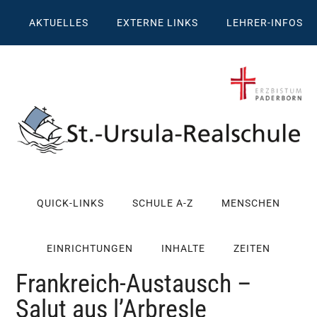
Zum
Skip
Zur
Zur
AKTUELLES
EXTERNE LINKS
LEHRER-INFOS
Inhalt
to
Seitenspalte
Fußzeile
springen
secondary
springen
springen
menu
St.
Wissen,
Kompetenz,
Ursula
QUICK-LINKS
SCHULE A-Z
MENSCHEN
Persönlichkeit,
Chancen
Realschule
EINRICHTUNGEN
INHALTE
ZEITEN
Attendorn
Frankreich-Austausch –
Salut aus l’Arbresle