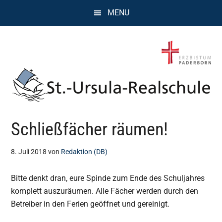
Zum
Zur
Zur
MENU
Inhalt
Seitenspalte
Fußzeile
springen
springen
springen
St.
Wissen,
Schließfächer räumen!
Kompetenz,
Ursula
Persönlichkeit,
Chancen
8. Juli 2018
von
Redaktion (DB)
Realschule
Bitte denkt dran, eure Spinde zum Ende des Schuljahres
Attendorn
komplett auszuräumen. Alle Fächer werden durch den
Betreiber in den Ferien geöffnet und gereinigt.