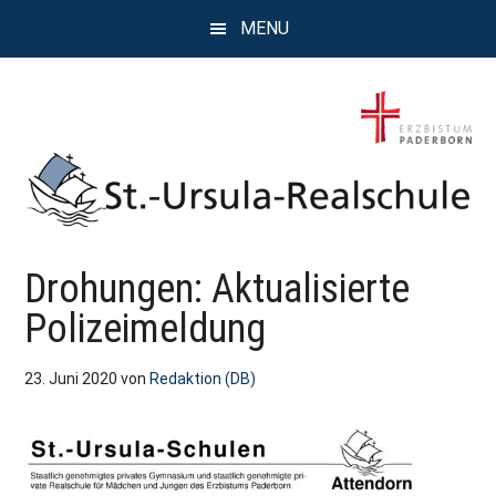
Zum
Zur
Zur
MENU
Inhalt
Seitenspalte
Fußzeile
springen
springen
springen
St.
Wissen,
Drohungen: Aktualisierte
Kompetenz,
Ursula
Persönlichkeit,
Polizeimeldung
Chancen
Realschule
23. Juni 2020
von
Redaktion (DB)
Attendorn