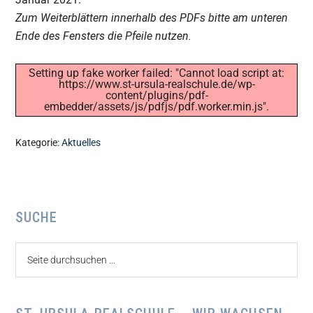
Zum Weiterblättern innerhalb des PDFs bitte am unteren
Ende des Fensters die Pfeile nutzen.
Setting up fake worker failed: "Cannot load script at:
https://www.st-ursula-realschule.de/wp-
content/plugins/pdf-
embedder/assets/js/pdfjs/pdf.worker.min.js".
Kategorie:
Aktuelles
Seitenspalte
SUCHE
Seite
durchsuchen
...