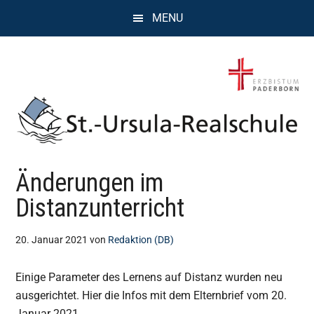
Zum
Zur
Zur
MENU
Inhalt
Seitenspalte
Fußzeile
springen
springen
springen
St.
Wissen,
Änderungen im
Kompetenz,
Ursula
Persönlichkeit,
Distanzunterricht
Chancen
Realschule
20. Januar 2021
von
Redaktion (DB)
Attendorn
Einige Parameter des Lernens auf Distanz wurden neu
ausgerichtet. Hier die Infos mit dem Elternbrief vom 20.
Januar 2021.