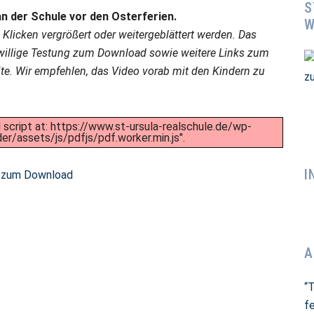
S
n der Schule vor den Osterferien.
W
licken vergrößert oder weitergeblättert werden. Das
willige Testung zum Download sowie weitere Links zum
te. Wir empfehlen, das Video vorab mit den Kindern zu
d script at: https://www.st-ursula-realschule.de/wp-
/assets/js/pdfjs/pdf.worker.min.js".
I
” zum Download
A
“
fe