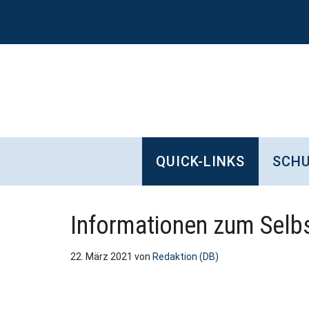
Zum
Skip
Zur
Zur
Inhalt
to
Seitenspalte
Fußzeile
springen
secondary
springen
springen
menu
QUICK-LINKS
SCHU
Informationen zum Selbs
22. März 2021
von
Redaktion (DB)