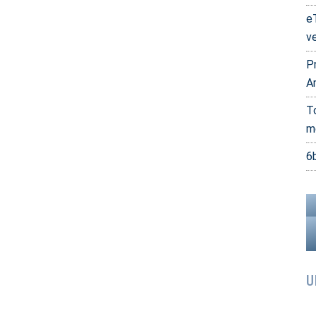
e
v
P
A
T
m
6
U