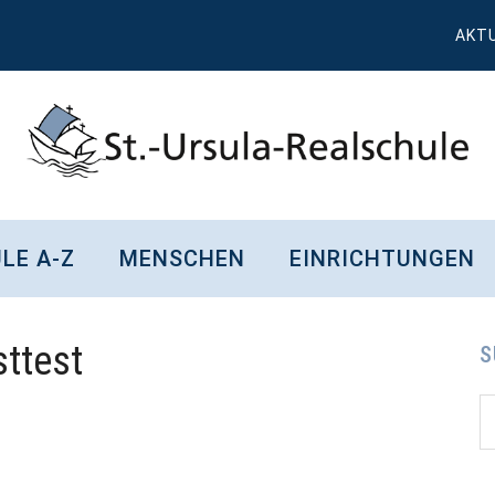
AKT
St.
Wissen,
Kompetenz,
Ursula
LE A-Z
MENSCHEN
EINRICHTUNGEN
Persönlichkeit,
Chancen
Realschule
ttest
Attendorn
S
S
S
d
...