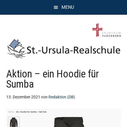
Zum
Zur
Zur
MENU
Inhalt
Seitenspalte
Fußzeile
springen
springen
springen
St.
Wissen,
Aktion – ein Hoodie für
Kompetenz,
Ursula
Persönlichkeit,
Sumba
Chancen
Realschule
13. Dezember 2021
von
Redaktion (DB)
Attendorn